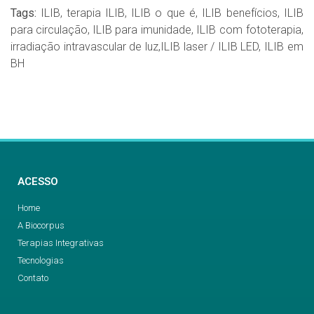
Tags:
ILIB,
terapia ILIB,
ILIB o que é,
ILIB benefícios,
ILIB
para circulação,
ILIB para imunidade,
ILIB com fototerapia,
irradiação intravascular de luz,
ILIB laser / ILIB LED,
ILIB em
BH
ACESSO
Home
A Biocorpus
Terapias Integrativas
Tecnologias
Contato