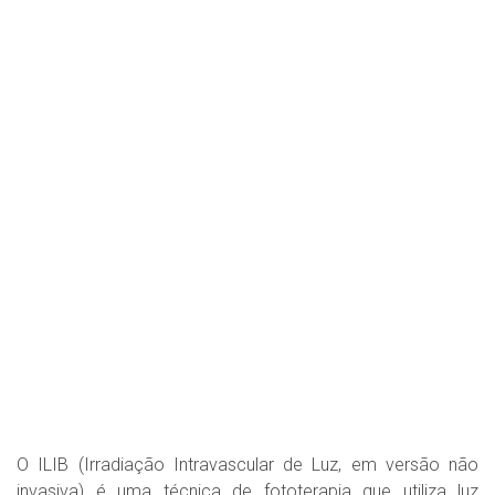
O ILIB (Irradiação Intravascular de Luz, em versão não
invasiva) é uma técnica de fototerapia que utiliza luz